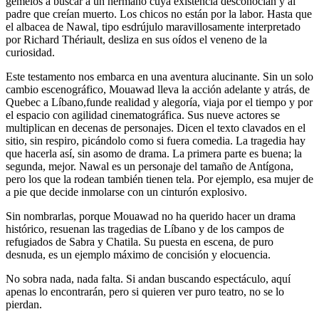
gemelos a buscar a un hermano cuya existencia desconocían y al
padre que creían muerto. Los chicos no están por la labor. Hasta que
el albacea de Nawal, tipo esdrújulo maravillosamente interpretado
por Richard Thériault, desliza en sus oídos el veneno de la
curiosidad.
Este testamento nos embarca en una aventura alucinante. Sin un solo
cambio escenográfico, Mouawad lleva la acción adelante y atrás, de
Quebec a Líbano,funde realidad y alegoría, viaja por el tiempo y por
el espacio con agilidad cinematográfica. Sus nueve actores se
multiplican en decenas de personajes. Dicen el texto clavados en el
sitio, sin respiro, picándolo como si fuera comedia. La tragedia hay
que hacerla así, sin asomo de drama. La primera parte es buena; la
segunda, mejor. Nawal es un personaje del tamaño de Antígona,
pero los que la rodean también tienen tela. Por ejemplo, esa mujer de
a pie que decide inmolarse con un cinturón explosivo.
Sin nombrarlas, porque Mouawad no ha querido hacer un drama
histórico, resuenan las tragedias de Líbano y de los campos de
refugiados de Sabra y Chatila. Su puesta en escena, de puro
desnuda, es un ejemplo máximo de concisión y elocuencia.
No sobra nada, nada falta. Si andan buscando espectáculo, aquí
apenas lo encontrarán, pero si quieren ver puro teatro, no se lo
pierdan.