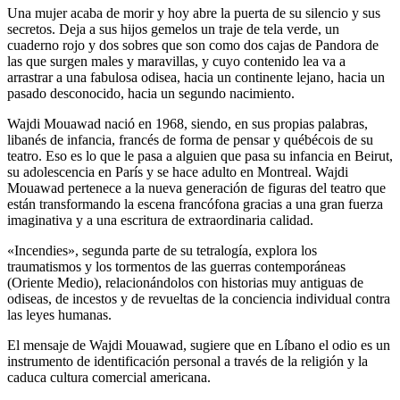
Una mujer acaba de morir y hoy abre la puerta de su silencio y sus
secretos. Deja a sus hijos gemelos un traje de tela verde, un
cuaderno rojo y dos sobres que son como dos cajas de Pandora de
las que surgen males y maravillas, y cuyo contenido lea va a
arrastrar a una fabulosa odisea, hacia un continente lejano, hacia un
pasado desconocido, hacia un segundo nacimiento.
Wajdi Mouawad nació en 1968, siendo, en sus propias palabras,
libanés de infancia, francés de forma de pensar y québécois de su
teatro. Eso es lo que le pasa a alguien que pasa su infancia en Beirut,
su adolescencia en París y se hace adulto en Montreal. Wajdi
Mouawad pertenece a la nueva generación de figuras del teatro que
están transformando la escena francófona gracias a una gran fuerza
imaginativa y a una escritura de extraordinaria calidad.
«Incendies», segunda parte de su tetralogía, explora los
traumatismos y los tormentos de las guerras contemporáneas
(Oriente Medio), relacionándolos con historias muy antiguas de
odiseas, de incestos y de revueltas de la conciencia individual contra
las leyes humanas.
El mensaje de Wajdi Mouawad, sugiere que en Líbano el odio es un
instrumento de identificación personal a través de la religión y la
caduca cultura comercial americana.