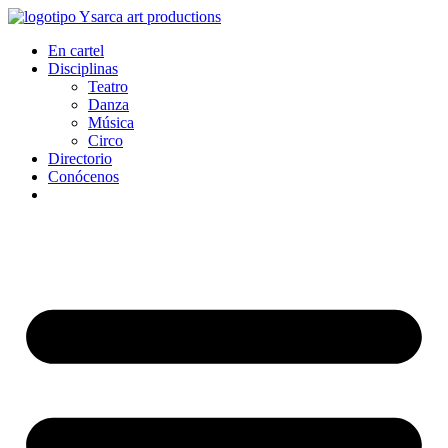
Ir
al
En cartel
contenido
Disciplinas
Teatro
Danza
Música
Circo
Directorio
Conócenos