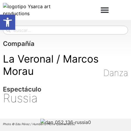
Abrir barra de herramientas
Compañía
La Veronal / Marcos
Morau
Danza
Espectáculo
Russia
Photo © Edu Pérez / Humberto Pich / Quevienelcoc