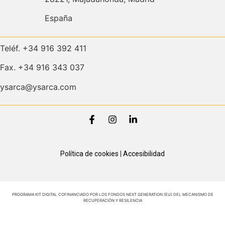
España
Teléf. +34 916 392 411
Fax. +34 916 343 037
ysarca@ysarca.com
Política de cookies
|
Accesibilidad
PROGRAMA KIT DIGITAL COFINANCIADO POR LOS FONDOS NEXT GENERATION (EU) DEL MECANISMO DE
RECUPERACIÓN Y RESILENCIA