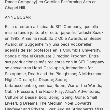
Dance Company) en Carolina Performing Arts en
Chapel Hill.
ANNE BOGART
Es la directora artística de SITI Company, que ella
misma fundó junto al director japonés Tadashi Suzuki
en 1992. Anne ha recibido 2 Obie Awards, un Bessie
Award, un Guggenheim y una beca Rockefeller
además de ser profesora en la Columbia University,
donde dirige el Graduate Directing Program. Entre
sus producciones más recientes con la SITI Company
se encuentran Hotel Cassiopeia, Intimations for
Saxophone, Death and the Ploughman; A Midsummer
Night’s Dream; La Dispute; Score;
bobrauschenbergamerica; Room; War of the Worlds;
Cabin Pressure; The Radio Play; Alice’s Adventures;
Culture of Desire; Bob; Going, Going, Gone; Small
Lives/Big Dreams; The Medium; Noel Coward’s
Hayfever and Private Lives; August Strindberg’s Miss