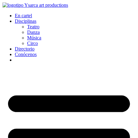
Ir
al
En cartel
contenido
Disciplinas
Teatro
Danza
Música
Circo
Directorio
Conócenos