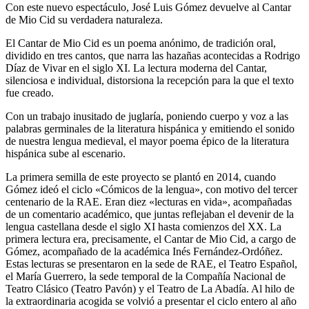
Con este nuevo espectáculo, José Luis Gómez devuelve al Cantar
de Mio Cid su verdadera naturaleza.
El Cantar de Mio Cid es un poema anónimo, de tradición oral,
dividido en tres cantos, que narra las hazañas acontecidas a Rodrigo
Díaz de Vivar en el siglo XI. La lectura moderna del Cantar,
silenciosa e individual, distorsiona la recepción para la que el texto
fue creado.
Con un trabajo inusitado de juglaría, poniendo cuerpo y voz a las
palabras germinales de la literatura hispánica y emitiendo el sonido
de nuestra lengua medieval, el mayor poema épico de la literatura
hispánica sube al escenario.
La primera semilla de este proyecto se plantó en 2014, cuando
Gómez ideó el ciclo «Cómicos de la lengua», con motivo del tercer
centenario de la RAE. Eran diez «lecturas en vida», acompañadas
de un comentario académico, que juntas reflejaban el devenir de la
lengua castellana desde el siglo XI hasta comienzos del XX. La
primera lectura era, precisamente, el Cantar de Mio Cid, a cargo de
Gómez, acompañado de la académica Inés Fernández-Ordóñez.
Estas lecturas se presentaron en la sede de RAE, el Teatro Español,
el María Guerrero, la sede temporal de la Compañía Nacional de
Teatro Clásico (Teatro Pavón) y el Teatro de La Abadía. Al hilo de
la extraordinaria acogida se volvió a presentar el ciclo entero al año