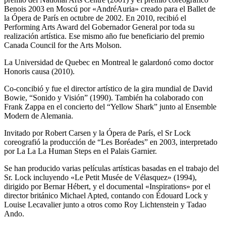
Benois 2003 en Moscú por «AndréAuria» creado para el Ballet de
la Ópera de París en octubre de 2002. En 2010, recibió el
Performing Arts Award del Gobernador General por toda su
realización artística. Ese mismo año fue beneficiario del premio
Canada Council for the Arts Molson.
La Universidad de Quebec en Montreal le galardonó como doctor
Honoris causa (2010).
Co-concibió y fue el director artístico de la gira mundial de David
Bowie, “Sonido y Visión” (1990). También ha colaborado con
Frank Zappa en el concierto del “Yellow Shark” junto al Ensemble
Modern de Alemania.
Invitado por Robert Carsen y la Ópera de París, el Sr Lock
coreografió la producción de “Les Boréades” en 2003, interpretado
por La La La Human Steps en el Palais Garnier.
Se han producido varias películas artísticas basadas en el trabajo del
Sr. Lock incluyendo «Le Petit Musée de Vélasquez» (1994),
dirigido por Bernar Hébert, y el documental «Inspirations» por el
director británico Michael Apted, contando con Édouard Lock y
Louise Lecavalier junto a otros como Roy Lichtenstein y Tadao
Ando.