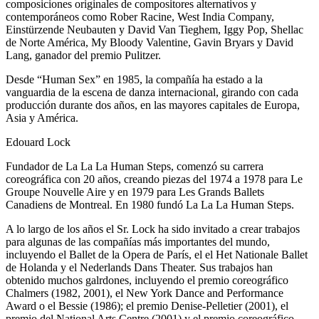
composiciones originales de compositores alternativos y
contemporáneos como Rober Racine, West India Company,
Einstürzende Neubauten y David Van Tieghem, Iggy Pop, Shellac
de Norte América, My Bloody Valentine, Gavin Bryars y David
Lang, ganador del premio Pulitzer.
Desde “Human Sex” en 1985, la compañía ha estado a la
vanguardia de la escena de danza internacional, girando con cada
producción durante dos años, en las mayores capitales de Europa,
Asia y América.
Edouard Lock
Fundador de La La La Human Steps, comenzó su carrera
coreográfica con 20 años, creando piezas del 1974 a 1978 para Le
Groupe Nouvelle Aire y en 1979 para Les Grands Ballets
Canadiens de Montreal. En 1980 fundó La La La Human Steps.
A lo largo de los años el Sr. Lock ha sido invitado a crear trabajos
para algunas de las compañías más importantes del mundo,
incluyendo el Ballet de la Opera de París, el el Het Nationale Ballet
de Holanda y el Nederlands Dans Theater. Sus trabajos han
obtenido muchos galrdones, incluyendo el premio coreográfico
Chalmers (1982, 2001), el New York Dance and Performance
Award o el Bessie (1986); el premio Denise-Pelletier (2001), el
premio del National Arts Centre (2001) y el premio coreográfico